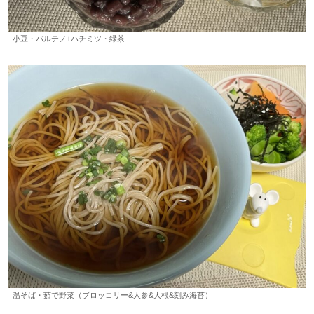
小豆・パルテノ+ハチミツ・緑茶
温そば・茹で野菜（ブロッコリー&人参&大根&刻み海苔）