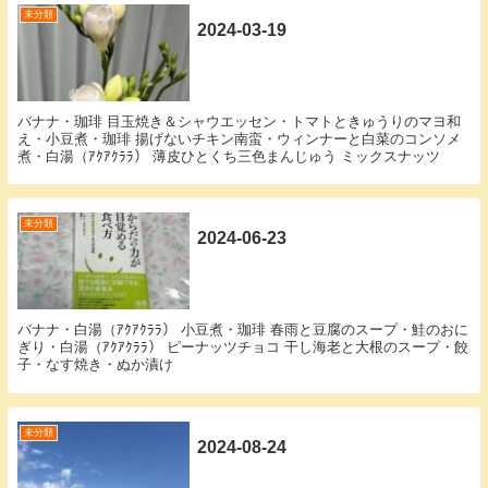
未分類
2024-03-19
バナナ・珈琲 目玉焼き＆シャウエッセン・トマトときゅうりのマヨ和
え・小豆煮・珈琲 揚げないチキン南蛮・ウィンナーと白菜のコンソメ
煮・白湯（ｱｸｱｸﾗﾗ） 薄皮ひとくち三色まんじゅう ミックスナッツ
未分類
2024-06-23
バナナ・白湯（ｱｸｱｸﾗﾗ） 小豆煮・珈琲 春雨と豆腐のスープ・鮭のおに
ぎり・白湯（ｱｸｱｸﾗﾗ） ピーナッツチョコ 干し海老と大根のスープ・餃
子・なす焼き・ぬか漬け
未分類
2024-08-24