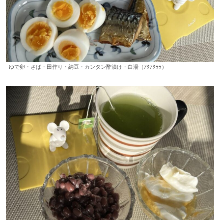
ゆで卵・さば・田作り・納豆・カンタン酢漬け・白湯（ｱｸｱｸﾗﾗ）