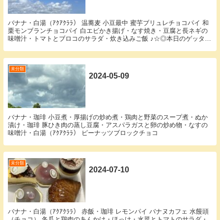
バナナ・白湯（ｱｸｱｸﾗﾗ） 温蕎麦 小豆最中 蜜芋ブリュレチョコパイ 和
栗モンブランチョコパイ 白エビかき揚げ・なす焼き・豆腐と長ネギの
味噌汁・トマトとブロコのサラダ・炊き込みご飯 ♪☆◎本日のゲッター
ズ♪☆◎ ・感謝があれば素直に生きら...
未分類
2024-05-09
バナナ・珈琲 小豆煮・厚揚げの炒め煮・鶏肉と野菜のスープ煮・ぬか
漬け・珈琲 豚ひき肉の蒸し豆腐・アスパラガスと卵の炒め物・なすの
味噌汁・白湯（ｱｸｱｸﾗﾗ） ピーナッツブロックチョコ
未分類
2024-07-10
バナナ・白湯（ｱｸｱｸﾗﾗ） 赤飯・珈琲 レモンパイ バナヌカフェ 水饅頭
（チョコ） 冬瓜と鶏肉のあんかけ・ほっけ・水菜とトマトのサラダ・