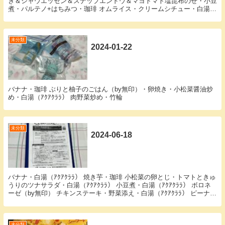
き＆シャウエッセン＆スナップエンドウ＆マヨトマト塩昆布のせ・小豆
煮・パルテノ+はちみつ・珈琲 オムライス・クリームシチュー・白湯
（ｱｸｱｸﾗﾗ）
未分類
2024-01-22
バナナ・珈琲 ぶりと柚子のごはん（by無印）・卵焼き・小松菜醤油炒
め・白湯（ｱｸｱｸﾗﾗ） 肉野菜炒め・竹輪
未分類
2024-06-18
バナナ・白湯（ｱｸｱｸﾗﾗ） 焼き芋・珈琲 小松菜の卵とじ・トマトときゅ
うりのツナサラダ・白湯（ｱｸｱｸﾗﾗ） 小豆煮・白湯（ｱｸｱｸﾗﾗ） ボロネ
ーゼ（by無印） チキンステーキ・野菜添え・白湯（ｱｸｱｸﾗﾗ） ピーナッ
ツチョコ ぱりんこ...
未分類