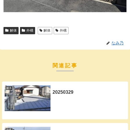
解体
外構
解体
外構
なみ乃
関連記事
解体
20250329
外構