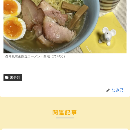
炙り風味函館塩ラーメン・白湯（ｱｸｱｸﾗﾗ）
未分類
なみ乃
関連記事