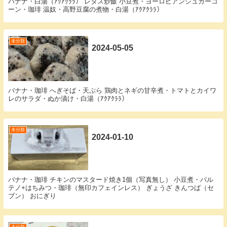
バナナ・白湯（ｱｸｱｸﾗﾗ） レタス炒飯 小豆煮・ヨーロピアンシュガーコ
ーン・珈琲 温奴・高野豆腐の煮物・白湯（ｱｸｱｸﾗﾗ）
未分類
2024-05-05
バナナ・珈琲 へぎそば・天ぷら 鶏肉とネギの甘辛煮・トマトとカイワ
レのサラダ・ぬか漬け・白湯（ｱｸｱｸﾗﾗ）
未分類
2024-01-10
バナナ・珈琲 チキンのマスタード焼き1個（写真無し） 小豆煮・パル
テノ+はちみつ・珈琲（無印カフェインレス） ぎょうざ きんつば（セ
ブン） おにぎり