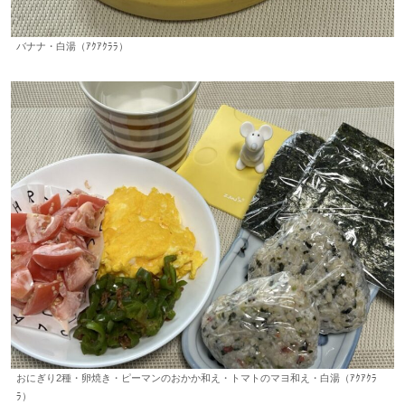
バナナ・白湯（ｱｸｱｸﾗﾗ）
おにぎり2種・卵焼き・ピーマンのおかか和え・トマトのマヨ和え・白湯（ｱｸｱｸﾗ
ﾗ）