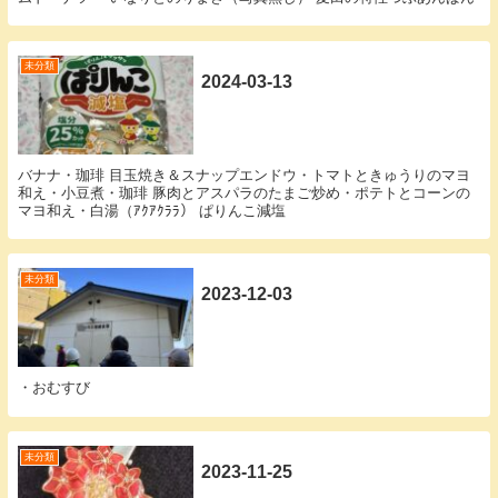
未分類
2024-03-13
バナナ・珈琲 目玉焼き＆スナップエンドウ・トマトときゅうりのマヨ
和え・小豆煮・珈琲 豚肉とアスパラのたまご炒め・ポテトとコーンの
マヨ和え・白湯（ｱｸｱｸﾗﾗ） ぱりんこ減塩
未分類
2023-12-03
・おむすび
未分類
2023-11-25