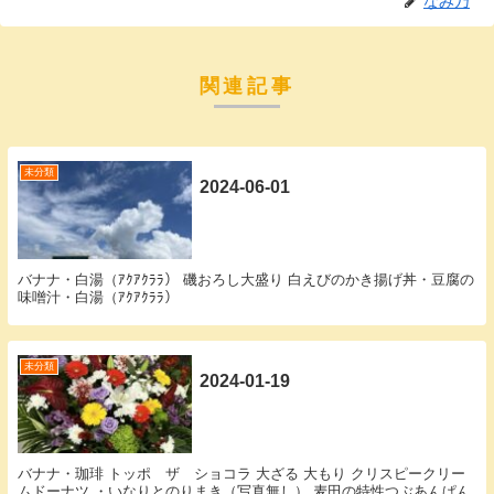
なみ乃
関連記事
未分類
2024-06-01
バナナ・白湯（ｱｸｱｸﾗﾗ） 磯おろし大盛り 白えびのかき揚げ丼・豆腐の
味噌汁・白湯（ｱｸｱｸﾗﾗ）
未分類
2024-01-19
バナナ・珈琲 トッポ ザ ショコラ 大ざる 大もり クリスピークリー
ムドーナツ ・いなりとのりまき（写真無し） 麦田の特性つぶあんぱん