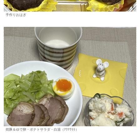
手作りおはぎ
焼豚＆ゆで卵・ポテトサラダ・白湯（ｱｸｱｸﾗﾗ）