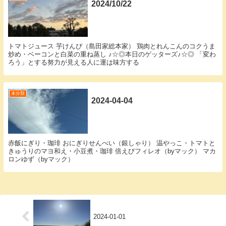
2024/10/22
トマトジュース 芋けんぴ（島田家総本家） 鶏肉とれんこんのコクうま
炒め・ベーコンと白菜の重ね蒸し ♪☆◎本日のゲッターズ♪☆◎ 「変わ
ろう」とする努力が見える人に運は味方する
未分類
2024-04-04
赤飯にぎり・珈琲 おにぎりせんべい（銀しゃり） 温やっこ・トマトと
きゅうりのマヨ和え・小豆煮・珈琲 倍えびフィレオ（byマック） マカ
ロンゆず（byマック）
2024-01-01