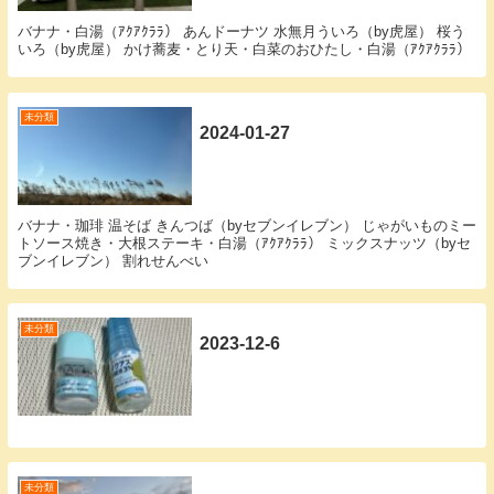
バナナ・白湯（ｱｸｱｸﾗﾗ） あんドーナツ 水無月ういろ（by虎屋） 桜う
いろ（by虎屋） かけ蕎麦・とり天・白菜のおひたし・白湯（ｱｸｱｸﾗﾗ）
未分類
2024-01-27
バナナ・珈琲 温そば きんつば（byセブンイレブン） じゃがいものミー
トソース焼き・大根ステーキ・白湯（ｱｸｱｸﾗﾗ） ミックスナッツ（byセ
ブンイレブン） 割れせんべい
未分類
2023-12-6
未分類