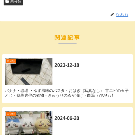
未分類
なみ乃
関連記事
未分類
2023-12-18
バナナ・珈琲 ・ゆず風味のパスタ・おはぎ（写真なし） 甘エビの玉子
とじ・鶏胸肉他の煮物・きゅうりのぬか漬け・白湯（ｱｸｱｸﾗﾗ）
未分類
2024-06-20